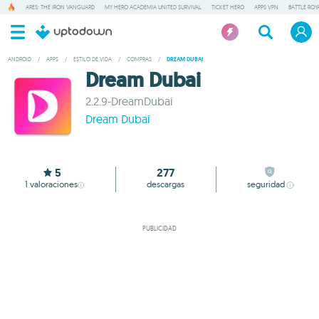
ARES: THE IRON VANGUARD
MY HERO ACADEMIA UNITED SURVIVAL
TICKET HERO
APPS VPN
BATTLE ROY
ANDROID
/
APPS
/
ESTILO DE VIDA
/
COMPRAS
/
DREAM DUBAI
Dream Dubai
2.2.9-DreamDubai
Dream Dubai
5
277
1
valoraciones
descargas
seguridad
PUBLICIDAD