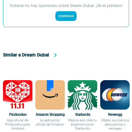
Todavía no hay opiniones sobre Dream Dubai. ¡Sé el primero!
COMENTAR
Similar a Dream Dubai
Pinduoduo
Amazon Shopping
Starbucks
Newegg
App oficial de
La aplicación
Mejora aún más tu
Obtén suculentos
Pinduoduo para
oficial de Amazon
experiencia en
descuentos y
Android
Starbucks
ventajas