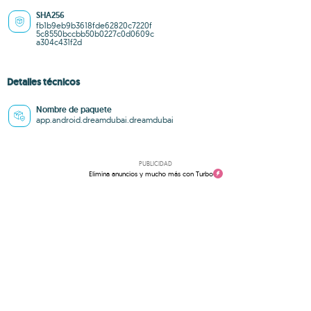
SHA256
fb1b9eb9b3618fde62820c7220f
5c8550bccbb50b0227c0d0609c
a304c431f2d
Detalles técnicos
Nombre de paquete
app.android.dreamdubai.dreamdubai
PUBLICIDAD
Elimina anuncios y mucho más con Turbo