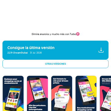
Elimina anuncios y mucho más con Turbo
Consigue la última versión
2.2.9-DreamDubai
31 Jul. 2026
OTRAS VERSIONES