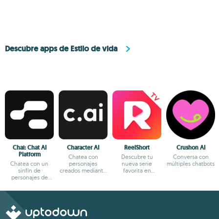
comprando en
Newegg
Descubre apps de Estilo de vida
Chai: Chat AI
Character AI
ReelShort
Crushon AI
Platform
Chatea con
Descubre tu
Conversa con
Chatea con un
personajes
nueva serie
múltiples chatbots
sinfín de
creados mediante
favorita en
personajes de
IA
formato reels
fantasía