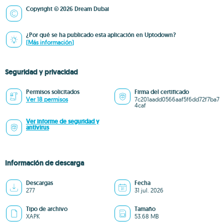
Copyright © 2026 Dream Dubai
¿Por qué se ha publicado esta aplicación en Uptodown?
(Más información)
Seguridad y privacidad
Permisos solicitados
Firma del certificado
Ver 18 permisos
7c201aadd0566aaf5f6dd72f7ba7
4caf
Ver informe de seguridad y
antivirus
Información de descarga
Descargas
Fecha
277
31 jul. 2026
Tipo de archivo
Tamaño
XAPK
53.68 MB